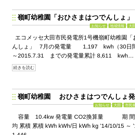
嶺町幼稚園「おひさまはつでんしょ」
お知らせ
地域情報
大
エコメッセ大田市民発電所1号機嶺町幼稚園「
んしょ」 7月の発電量 1,197 kwh（30日間） 
～2015.7.31 までの発電量累計 8,611 kwh…
続きを読む
嶺町幼稚園 おひさまはつでんしょ発
お知らせ
大田
市民
容量 10.4kw 発電量 CO2換算量 期 間
均 累積 累積 kWh kWh/日 kWh kg ’14/10/15 ～ ’1
1,446…