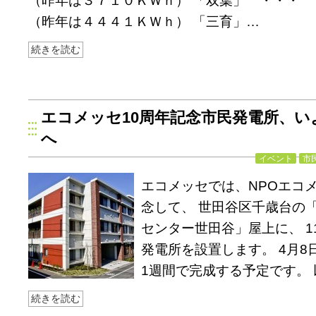
（昨年は３７１０ＫＷｈ） 「双葉」 ・・・ 
（昨年は４４４１ＫＷｈ） 「三育」…
続きを読む
エコメッセ10周年記念市民発電所、い
へ
イベント
市
エコメッセでは、NPOエコメ
念して、 世田谷区千歳台の
センター世田谷」屋上に、 11
発電所を設置します。 4月8
1週間で完成する予定です。
続きを読む