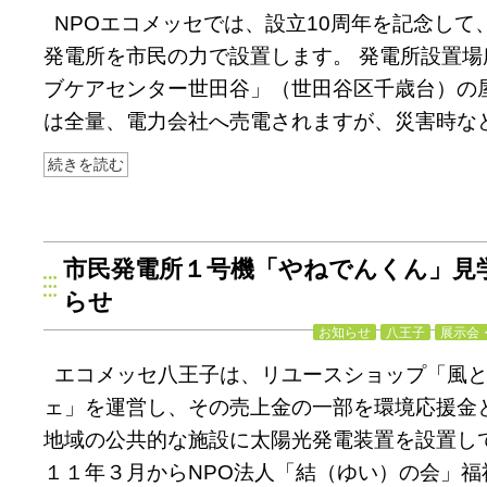
NPOエコメッセでは、設立10周年を記念して、
発電所を市民の力で設置します。 発電所設置場
ブケアセンター世田谷」（世田谷区千歳台）の
は全量、電力会社へ売電されますが、災害時な
続きを読む
市民発電所１号機「やねでんくん」見
らせ
お知らせ
八王子
展示会
エコメッセ八王子は、リユースショップ「風
ェ」を運営し、その売上金の一部を環境応援金
地域の公共的な施設に太陽光発電装置を設置し
１１年３月からNPO法人「結（ゆい）の会」福