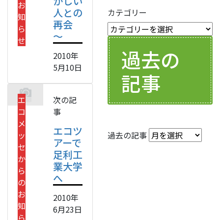
かしい
お
人との
カテゴリー
知
再会
ら
～
せ
過去の
2010年
5月10日
記事
エ
次の記
コ
事
メ
エコツ
ッ
過去の記事
アーで
セ
足利工
か
業大学
ら
へ
の
お
2010年
知
6月23日
ら