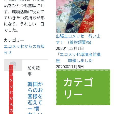
品をひとつも無駄にせ
ず、環境活動に役立て
ていきたい気持ちが形
になり、うれしい一日
でした。
出張エコメッセ 行いま
カテゴリー
す！ (着物類販売)
エコメッセからのお知
2020年12月1日
らせ
「エコメッセ環境出前講
座」 開催しました
2020年11月6日
エ
前の記
コ
事
カテゴ
メ
韓国か
ッ
らのお
リー
セ
客様を
か
迎えて
ら
～ 懐
の