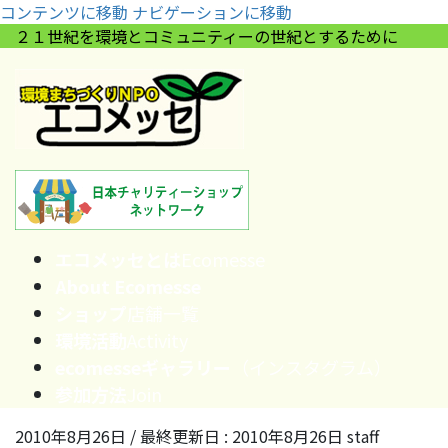
コンテンツに移動
ナビゲーションに移動
２１世紀を環境とコミュニティーの世紀とするために
エコメッセとは
Ecomesse
About Ecomesse
ショップ
店舗一覧
環境活動
Activity
ecomesseギャラリー
（インスタグラム）
参加方法
Join
2010年8月26日
/ 最終更新日 :
2010年8月26日
staff