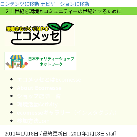
コンテンツに移動
ナビゲーションに移動
２１世紀を環境とコミュニティーの世紀とするために
エコメッセとは
Ecomesse
About Ecomesse
ショップ
店舗一覧
環境活動
Activity
ecomesseギャラリー
（インスタグラム）
参加方法
Join
2011年1月18日
/ 最終更新日 :
2011年1月18日
staff