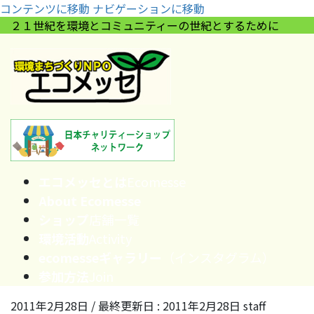
コンテンツに移動
ナビゲーションに移動
２１世紀を環境とコミュニティーの世紀とするために
エコメッセとは
Ecomesse
About Ecomesse
ショップ
店舗一覧
環境活動
Activity
ecomesseギャラリー
（インスタグラム）
参加方法
Join
2011年2月28日
/ 最終更新日 :
2011年2月28日
staff