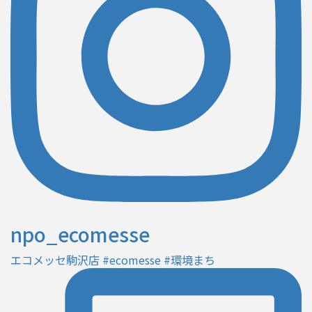
npo_ecomesse
エコメッセ駒沢店 #ecomesse #環境まち