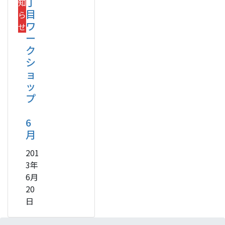
丁
知
目
ら
ワ
せ
ー
ク
シ
ョ
ッ
プ
6
月
201
3年
6月
20
日