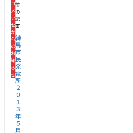
コ
前
メ
の
ッ
記
セ
事
か
練
ら
馬
の
市
お
民
知
発
ら
電
せ
所
２
０
１
３
年
５
月