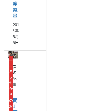
発
電
量
201
3年
6月
5日
エ
コ
次
メ
の
ッ
記
セ
事
か
ら
南
の
1
お