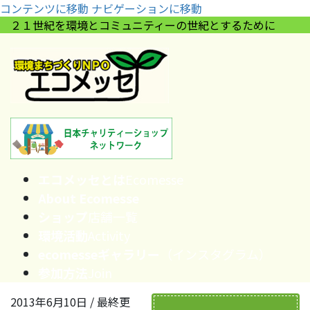
コンテンツに移動
ナビゲーションに移動
２１世紀を環境とコミュニティーの世紀とするために
エコメッセとは
Ecomesse
About Ecomesse
ショップ
店舗一覧
環境活動
Activity
ecomesseギャラリー
（インスタグラム）
参加方法
Join
2013年6月10日
/ 最終更