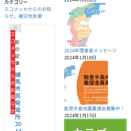
カテゴリー
エコメッセからのお知
らせ
、
被災地支援
エ
コ
前
メ
の
2024年理事長メッセージ
ッ
記
2024年1月18日
セ
事
か
練
ら
馬
の
市
お
民
知
発
ら
能登半島地震義援金募集中！
電
せ
2024年1月15日
所
20
13