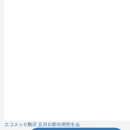
エコメッセ駒沢 五月お節句用兜を出