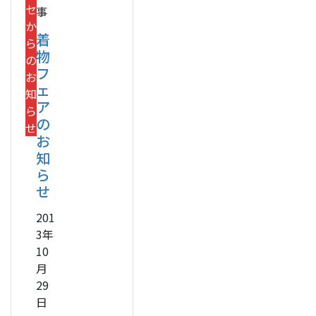
セ
事
か
着
ら
物
の
フ
お
ェ
知
ア
ら
の
せ
お
知
ら
せ
201
3年
10
月
29
日