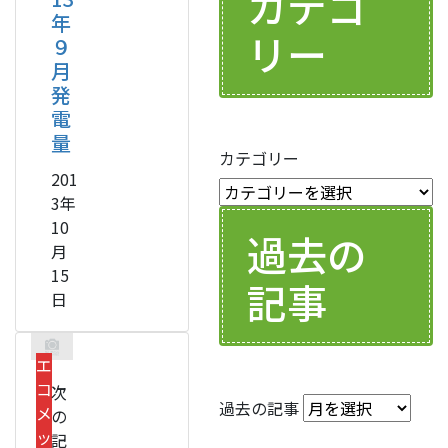
カテゴ
年
リー
９
月
発
電
量
カテゴリー
201
3年
10
過去の
月
15
記事
日
エ
コ
次
過去の記事
メ
の
ッ
記