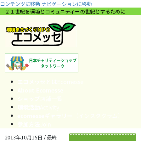
コンテンツに移動
ナビゲーションに移動
２１世紀を環境とコミュニティーの世紀とするために
エコメッセとは
Ecomesse
About Ecomesse
ショップ
店舗一覧
環境活動
Activity
ecomesseギャラリー
（インスタグラム）
参加方法
Join
2013年10月15日
/ 最終