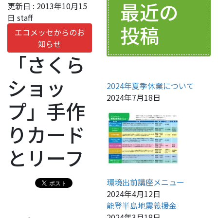
最近の
更新日 :
2013年10月15
日
staff
投稿
エコメッセからのお
知らせ
「さくら
ショッ
2024年夏季休業について
2024年7月18日
プ」手作
りカード
とリーフ
環境出前講座メニュー
2024年4月12日
能登半島地震義援金
2024年3月18日