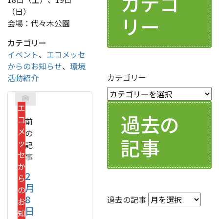
カテゴ
（日）
リー
会場：代々木公園
カテゴリー
イベント
、
エコメッセ
からのお知らせ
、
環境
カテゴリー
活動紹介
エ
過去の
コ
前
メ
の
記事
ッ
記
セ
事
か
2
ら
月
の
8
過去の記事
お
日
知