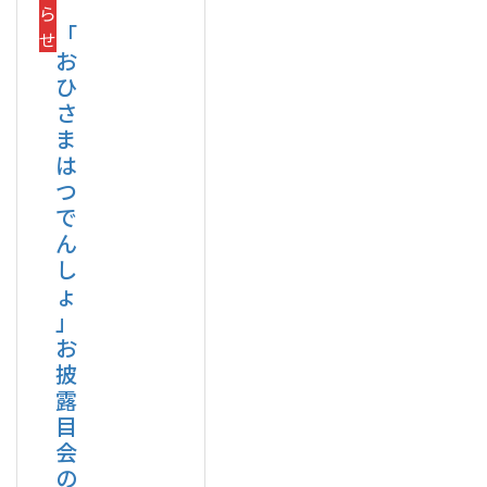
ら
「
せ
お
ひ
さ
ま
は
つ
で
ん
し
ょ
」
お
披
露
目
会
の