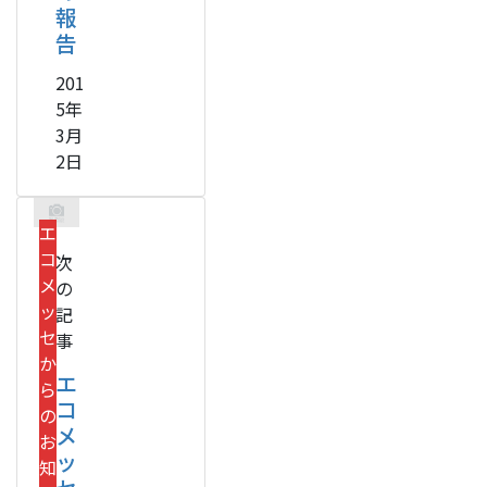
報
告
201
5年
3月
2日
エ
コ
次
メ
の
ッ
記
セ
事
か
エ
ら
コ
の
メ
お
ッ
知