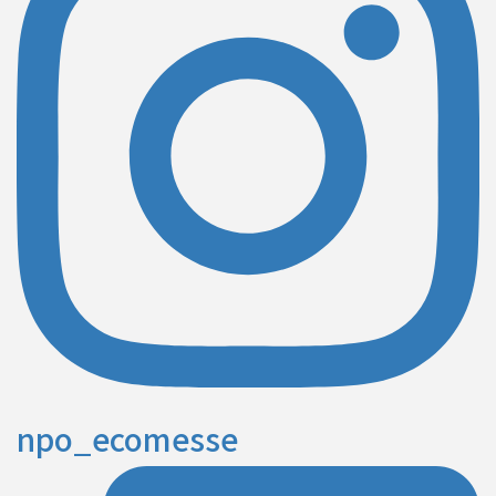
npo_ecomesse