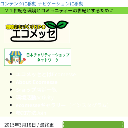
コンテンツに移動
ナビゲーションに移動
２１世紀を環境とコミュニティーの世紀とするために
エコメッセとは
Ecomesse
About Ecomesse
ショップ
店舗一覧
環境活動
Activity
ecomesseギャラリー
（インスタグラム）
参加方法
Join
2015年3月18日
/ 最終更