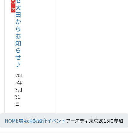
セ
ら
大
せ
田
か
ら
お
知
ら
せ
♪
201
5年
3月
31
日
HOME
環境活動紹介
イベント
アースディ東京2015に参加