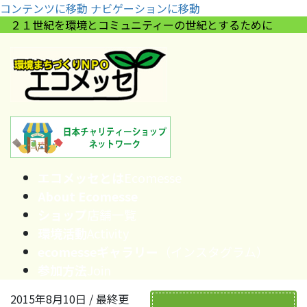
コンテンツに移動
ナビゲーションに移動
２１世紀を環境とコミュニティーの世紀とするために
エコメッセとは
Ecomesse
About Ecomesse
ショップ
店舗一覧
環境活動
Activity
ecomesseギャラリー
（インスタグラム）
参加方法
Join
2015年8月10日
/ 最終更