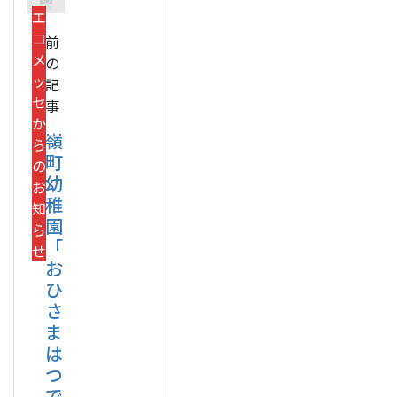
エ
コ
前
メ
の
ッ
記
セ
事
か
嶺
ら
町
の
幼
お
稚
知
園
ら
「
せ
お
ひ
さ
ま
は
つ
で