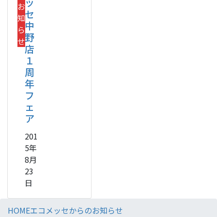
ッ
お
セ
知
中
ら
野
せ
店
１
周
年
フ
ェ
ア
201
5年
8月
23
日
HOME
エコメッセからのお知らせ