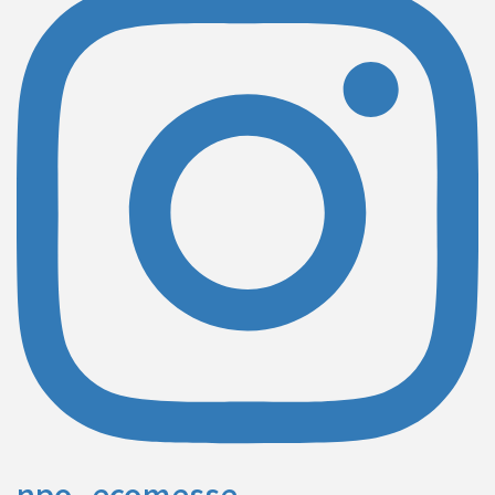
npo_ecomesse