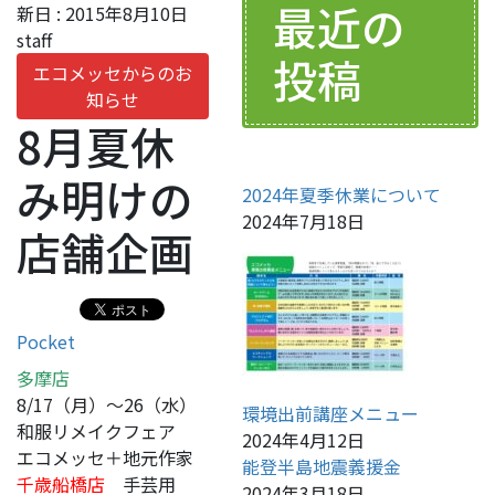
最近の
新日 :
2015年8月10日
staff
投稿
エコメッセからのお
知らせ
8月夏休
み明けの
2024年夏季休業について
2024年7月18日
店舗企画
Pocket
多摩店
8/17（月）～26（水）
環境出前講座メニュー
和服リメイクフェア
2024年4月12日
エコメッセ＋地元作家
能登半島地震義援金
千歳船橋店
手芸用
2024年3月18日