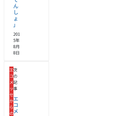
ん
し
ょ
」
201
5年
8月
8日
エ
次
コ
の
メ
記
ッ
事
セ
エ
か
コ
ら
メ
の