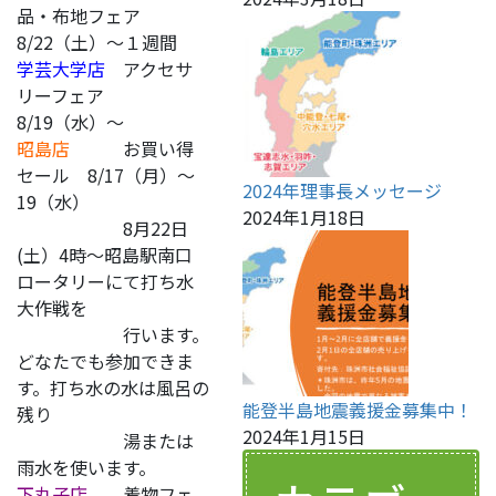
品・布地フェア
8/22（土）～１週間
学芸大学店
アクセサ
リーフェア
8/19（水）～
昭島店
お買い得
セール 8/17（月）～
2024年理事長メッセージ
19（水）
2024年1月18日
8月22日
(土）4時～昭島駅南口
ロータリーにて打ち水
大作戦を
行います。
どなたでも参加できま
す。打ち水の水は風呂の
能登半島地震義援金募集中！
残り
2024年1月15日
湯または
雨水を使います。
下丸子店
着物フェ