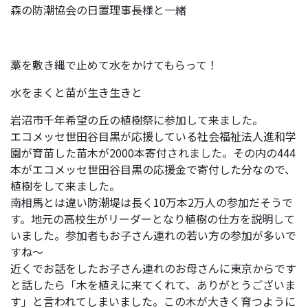
森の防潮協会の日置理事長様と一緒
藁を敷き縄で止めて水をかけてもらって！
水をまくと苗が生き生きと
岩沼市千年希望の丘の植樹祭に参加して来ました。
エコメッセ世田谷目黒が応援している社会福祉法人進和学
園が育苗した苗木が2000本寄付されました。その内の444
本がエコメッセ世田谷目黒の応援金で寄付した分なので、
植樹をして来ました。
南相馬とは違い防潮堤は長く10万本2万人の参加だそうで
す。地元の高校生がリーダーとなり植樹の仕方を説明して
いました。参加者もお子さん連れの若い方の参加が多いで
すね〜
近くでお話をしたお子さん連れのお母さんに東京からです
と話したら「木を植えに来てくれて、ありがとうございま
す」と言われてしまいました。この木が大きく育つように