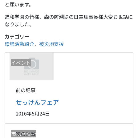
と願います。
進和学園の皆様、森の防潮堤の日置理事長様大変お世話に
なりました。
カテゴリー
環境活動紹介
、
被災地支援
イベント
前の記事
せっけんフェア
2016年5月24日
市民発電所
次の記事