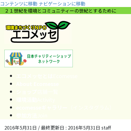
コンテンツに移動
ナビゲーションに移動
２１世紀を環境とコミュニティーの世紀とするために
エコメッセとは
Ecomesse
About Ecomesse
ショップ
店舗一覧
環境活動
Activity
ecomesseギャラリー
（インスタグラム）
参加方法
Join
2016年5月31日
/ 最終更新日 :
2016年5月31日
staff