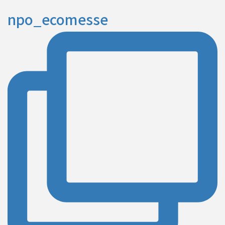
npo_ecomesse