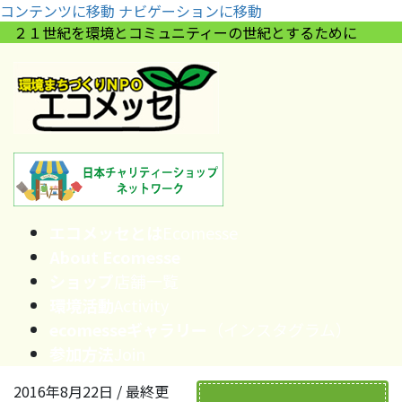
コンテンツに移動
ナビゲーションに移動
２１世紀を環境とコミュニティーの世紀とするために
エコメッセとは
Ecomesse
About Ecomesse
ショップ
店舗一覧
環境活動
Activity
ecomesseギャラリー
（インスタグラム）
参加方法
Join
2016年8月22日
/ 最終更