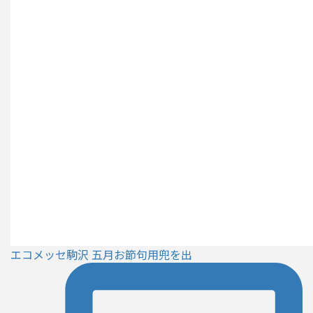
エコメッセ駒沢 五月お節句用兜を出