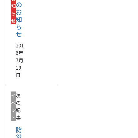
の
知
お
ら
知
せ
ら
せ
201
6年
7月
19
日
イ
次
ベ
の
ン
記
ト
事
防
災