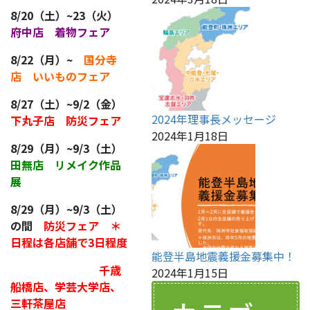
8/20（土）~23（火）
府中店 着物フェア
8/22（月）~
国分寺
店 いいものフェア
8/27（土）~9/2（金）
2024年理事長メッセージ
下丸子店 防災フェア
2024年1月18日
8/29（月）~9/3（土）
田無店 リメイク作品
展
8/29（月）~9/3（土）
の間
防災フェア ＊
日程は各店舗で3日程度
能登半島地震義援金募集中！
千歳
2024年1月15日
船橋店、学芸大学店、
三軒茶屋店