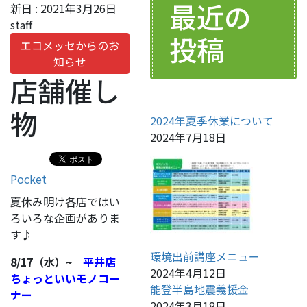
最近の
新日 :
2021年3月26日
staff
投稿
エコメッセからのお
知らせ
店舗催し
物
2024年夏季休業について
2024年7月18日
Pocket
夏休み明け各店ではい
ろいろな企画がありま
す♪
環境出前講座メニュー
8/17（水）~
平井店
2024年4月12日
ちょっといいモノコー
能登半島地震義援金
ナー
2024年3月18日