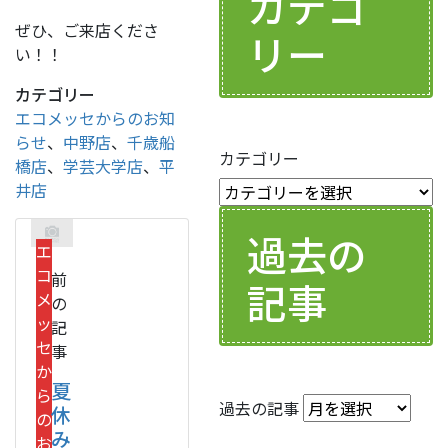
カテゴ
ぜひ、ご来店くださ
リー
い！！
カテゴリー
エコメッセからのお知
らせ
、
中野店
、
千歳船
カテゴリー
橋店
、
学芸大学店
、
平
井店
過去の
エ
コ
前
記事
メ
の
ッ
記
セ
事
か
夏
ら
過去の記事
休
の
み
お