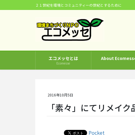
コ
ナ
２１世紀を環境とコミュニティーの世紀とするために
ン
ビ
テ
ゲ
ン
ー
ツ
シ
に
ョ
移
ン
動
に
エコメッセとは
About Ecomess
移
Ecomesse
動
2016年10月5日
「素々」にてリメイ
Pocket