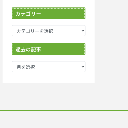
カテゴリー
カ
テ
ゴ
過去の記事
リ
ー
過
去
の
記
事