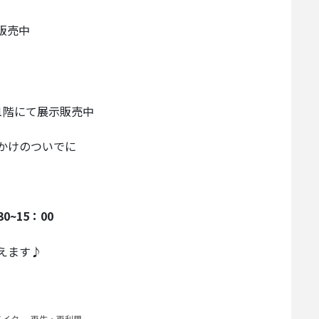
販売中
1階にて展示販売中
かけのついでに
0~15：00
えます♪
メイク
、
再生・再利用