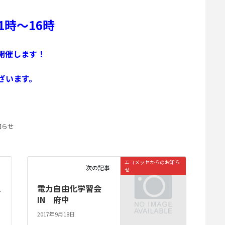
11時～16時
開催します！
ざいます。
知らせ
エコメッセからのお知ら
次の記事
せ
ェ
電力自由化学習会
IN 府中
2017年9月18日