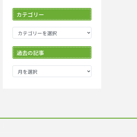
カテゴリー
カ
テ
ゴ
過去の記事
リ
ー
過
去
の
記
事