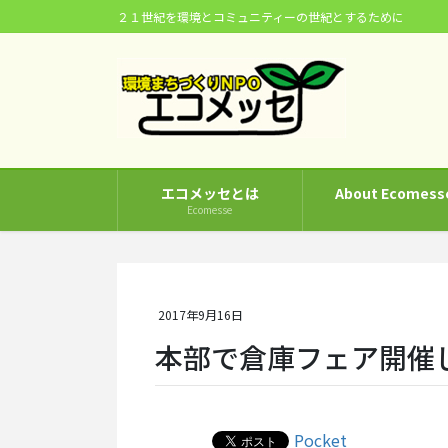
コ
ナ
２１世紀を環境とコミュニティーの世紀とするために
ン
ビ
テ
ゲ
ン
ー
ツ
シ
に
ョ
移
ン
動
に
エコメッセとは
About Ecomess
移
Ecomesse
動
2017年9月16日
本部で倉庫フェア開催
Pocket