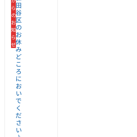
か
田
ら
谷
の
区
お
の
知
お
ら
休
せ
み
ど
こ
ろ
に
お
い
で
く
だ
さ
い