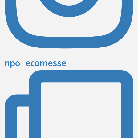
npo_ecomesse