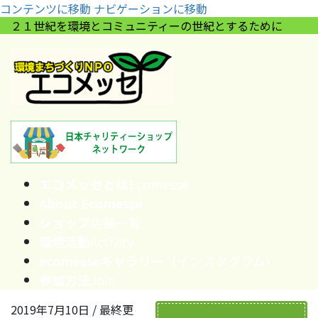
コンテンツに移動
ナビゲーションに移動
２１世紀を環境とコミュニティーの世紀とするために
エコメッセとは
Ecomesse
About Ecomesse
ショップ
店舗一覧
環境活動
Activity
ecomesseギャラリー
（インスタグラム）
参加方法
Join
2019年7月10日
/ 最終更