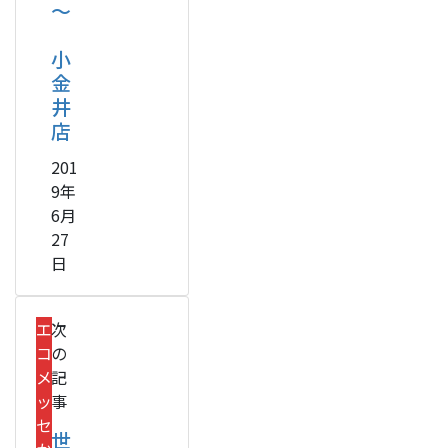
～
小
金
井
店
201
9年
6月
27
日
エ
次
コ
の
メ
記
ッ
事
セ
世