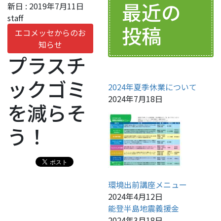
最近の
新日 :
2019年7月11日
staff
投稿
エコメッセからのお
知らせ
プラスチ
ックゴミ
2024年夏季休業について
2024年7月18日
を減らそ
う！
環境出前講座メニュー
2024年4月12日
能登半島地震義援金
2024年3月18日