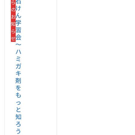
石
ら
け
の
ん
お
学
知
習
ら
会
せ
～
ハ
ミ
ガ
キ
剤
を
も
っ
と
知
ろ
う