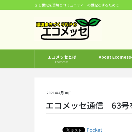
コ
ナ
２１世紀を環境とコミュニティーの世紀とするために
ン
ビ
テ
ゲ
ン
ー
ツ
シ
に
ョ
移
ン
動
に
エコメッセとは
About Ecomess
移
Ecomesse
動
2021年7月30日
エコメッセ通信 63
Pocket