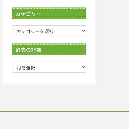
カテゴリー
カ
テ
ゴ
過去の記事
リ
ー
過
去
の
記
事