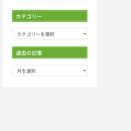
カテゴリー
カ
テ
ゴ
過去の記事
リ
ー
過
去
の
記
事