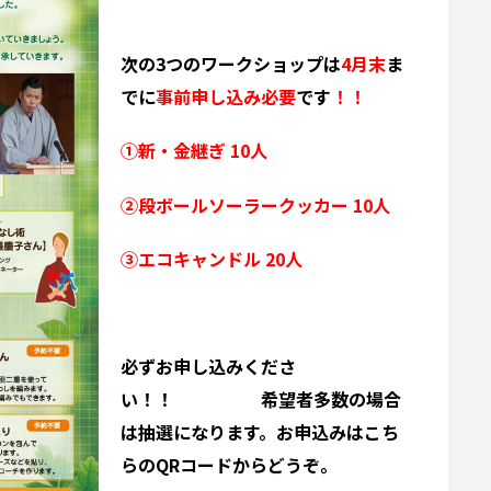
次の3つのワークショップは
4月末
ま
でに
事前申し込み必要
です
！！
①新・金継ぎ 10人
②段ボールソーラークッカー 10人
③エコキャンドル 20人
必ずお申し込みくださ
い！！ 希望者多数の場合
は抽選になります。お申込みはこち
らのQRコードからどうぞ。