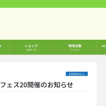
e
ショップ
環境活動
e
店舗一覧
Activity
2030SDGｓ
ッセフェス20開催のお知らせ