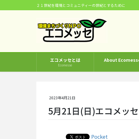
コ
ナ
２１世紀を環境とコミュニティーの世紀とするために
ン
ビ
テ
ゲ
ン
ー
ツ
シ
に
ョ
移
ン
動
に
エコメッセとは
About Ecomess
移
Ecomesse
動
2023年4月21日
5月21日(日)エコメ
Pocket