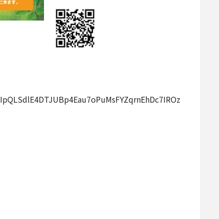
1FAIpQLSdlE4DTJUBp4Eau7oPuMsFYZqrnEhDc7IROz