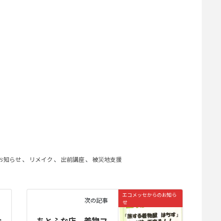
お知らせ
、
リメイク
、
出前講座
、
被災地支援
エコメッセからのお知ら
次の記事
せ
な
ちとふな店 着物フ