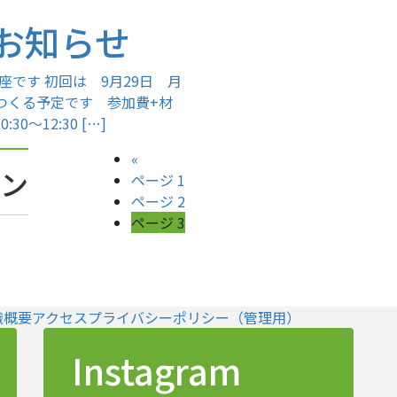
お知らせ
です 初回は 9月29日 月
ぼをつくる予定です 参加費+材
0～12:30 […]
«
ョン
ページ
1
ページ
2
ページ
3
織概要
アクセス
プライバシーポリシー
（管理用）
Instagram