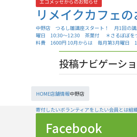
エコメッセからのお知らせ
リメイクカフェの
中野店 つるし雛講座スタート！ 月1回の講座
曜日 10:30～12:30 茶菓付 ＊さるぼ
料費 1600円 10月からは 毎月第3月曜日 10:3
投稿ナビゲーシ
HOME
店舗情報
中野店
寄付したい
ボランティアをしたい
会員とは
組
Facebook