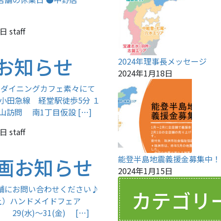
2日
staff
お知らせ
2024年理事長メッセージ
2024年1月18日
中 ダイニングカフェ素々にて
小田急線 経堂駅徒歩5分 １
郡山訪問 南1丁目仮設 […]
3日
staff
画お知らせ
能登半島地震義援金募集中！
2024年1月15日
舗にお問い合わせください♪
カテゴリ
土）ハンドメイドフェア
(水)～31(金) […]