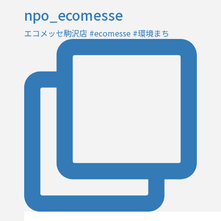
npo_ecomesse
エコメッセ駒沢店 #ecomesse #環境まち