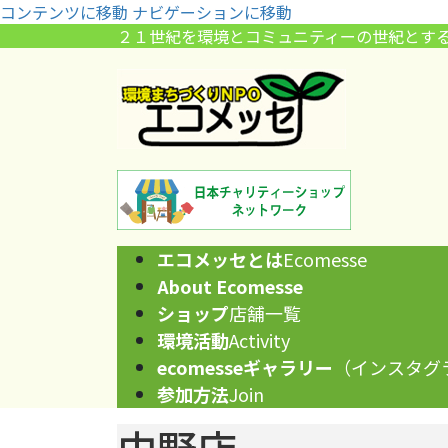
コンテンツに移動
ナビゲーションに移動
２１世紀を環境とコミュニティーの世紀とす
エコメッセとは
Ecomesse
About Ecomesse
ショップ
店舗一覧
環境活動
Activity
ecomesseギャラリー
（インスタグ
参加方法
Join