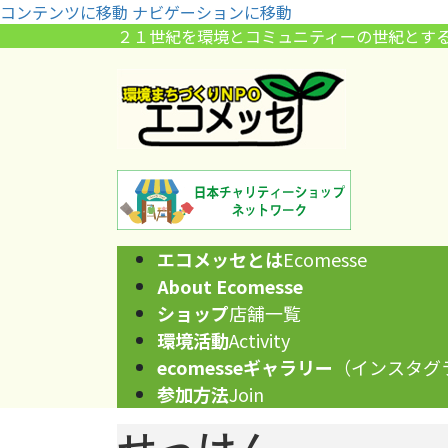
コンテンツに移動
ナビゲーションに移動
２１世紀を環境とコミュニティーの世紀とす
エコメッセとは
Ecomesse
About Ecomesse
ショップ
店舗一覧
環境活動
Activity
ecomesseギャラリー
（インスタグ
参加方法
Join