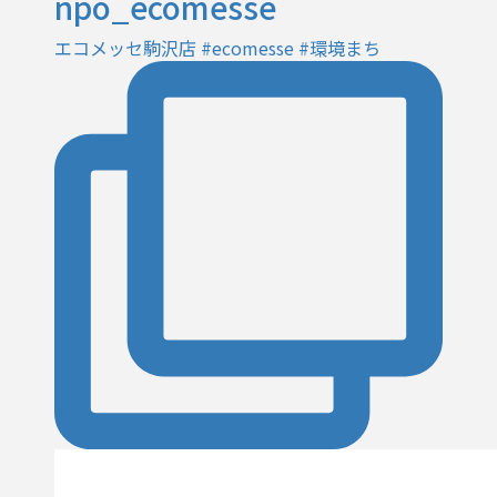
npo_ecomesse
エコメッセ駒沢店 #ecomesse #環境まち