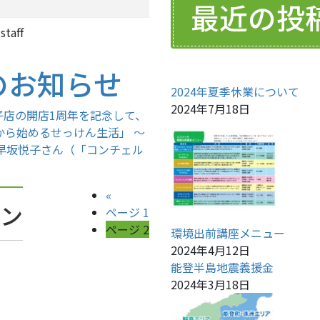
最近の投
staff
のお知らせ
2024年夏季休業について
2024年7月18日
子店の開店1周年を記念して、
から始めるせっけん生活」 ～
早坂悦子さん（「コンチェル
«
ョン
ページ
1
ページ
2
環境出前講座メニュー
2024年4月12日
能登半島地震義援金
2024年3月18日