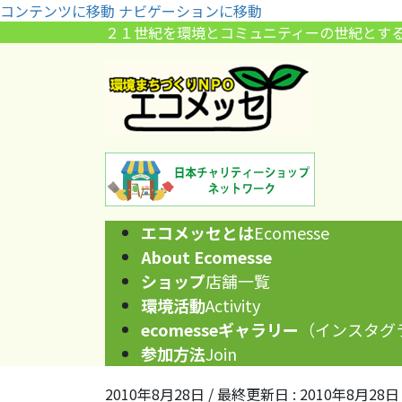
コンテンツに移動
ナビゲーションに移動
２１世紀を環境とコミュニティーの世紀とす
エコメッセとは
Ecomesse
About Ecomesse
ショップ
店舗一覧
環境活動
Activity
ecomesseギャラリー
（インスタグ
参加方法
Join
2010年8月28日
/ 最終更新日 :
2010年8月28日