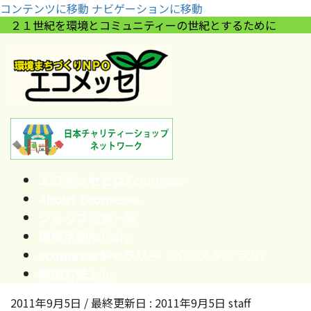
コンテンツに移動
ナビゲーションに移動
２１世紀を環境とコミュニティーの世紀とするために
エコメッセとは
Ecomesse
About Ecomesse
ショップ
店舗一覧
環境活動
Activity
ecomesseギャラリー
（インスタグラム）
参加方法
Join
2011年9月5日
/ 最終更新日 :
2011年9月5日
staff