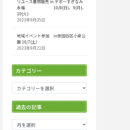
リユース着物販売 in デポーすぎなみ
永福 10/8(日)、9(月)、
10(火)
2023年9月25日
地域イベント参加 in世田谷区小泉公
園 10/7(土）
2023年9月21日
カテゴリー
カ
テ
ゴ
過去の記事
リ
ー
過
去