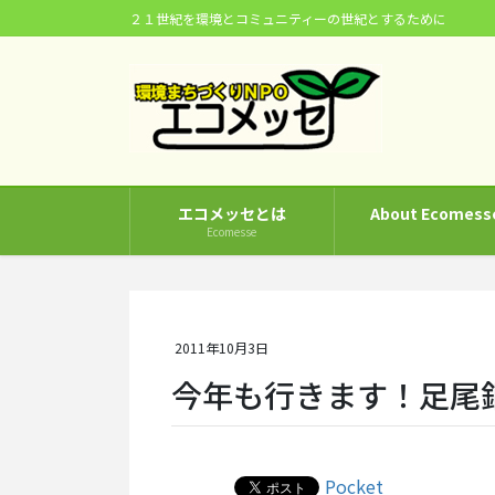
コ
ナ
２１世紀を環境とコミュニティーの世紀とするために
ン
ビ
テ
ゲ
ン
ー
ツ
シ
に
ョ
移
ン
動
に
エコメッセとは
About Ecomess
移
Ecomesse
動
2011年10月3日
今年も行きます！足尾
Pocket