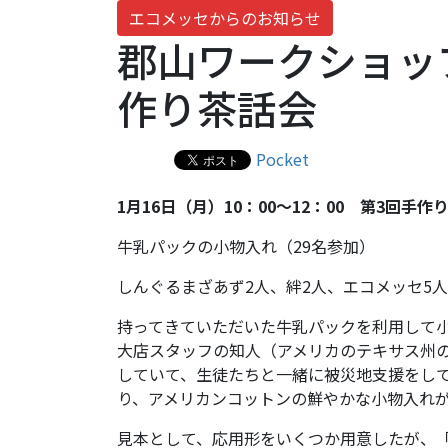
エコメッセからのお知らせ
郡山ワークショッ
作り茶話会
Pocket
1
月16
日（月）10
：00
～12
：00
第
3
回手作
牛乳パックの小物入れ（29名参加）
しんぐるまざあず2人、絆2人、エコメッセ5人
持ってきていただいた牛乳パックを利用して
大店スタッフの知人（アメリカのテキサス州
していて、生徒たちと一緒に被災地支援をし
り、アメリカンコットンの鮮やかな小物入れ
見本として、応用形をいくつか用意したが、