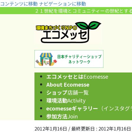
コンテンツに移動
ナビゲーションに移動
２１世紀を環境とコミュニティーの世紀とす
エコメッセとは
Ecomesse
About Ecomesse
ショップ
店舗一覧
環境活動
Activity
ecomesseギャラリー
（インスタグ
参加方法
Join
2012年1月16日
/ 最終更新日 :
2012年1月16日