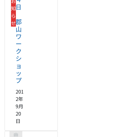
お
日
知
ら
郡
せ
山
ワ
ー
ク
シ
ョ
ッ
プ
201
2年
9月
20
日