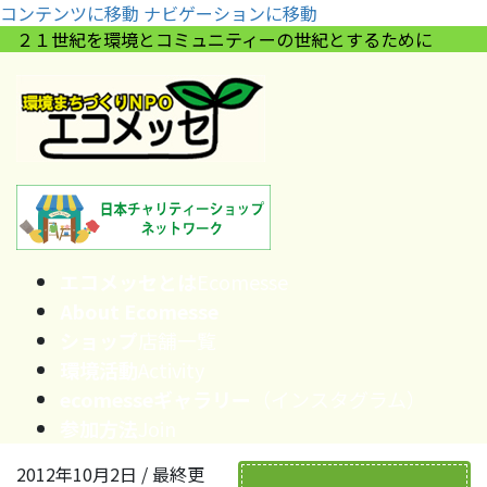
コンテンツに移動
ナビゲーションに移動
２１世紀を環境とコミュニティーの世紀とするために
エコメッセとは
Ecomesse
About Ecomesse
ショップ
店舗一覧
環境活動
Activity
ecomesseギャラリー
（インスタグラム）
参加方法
Join
2012年10月2日
/ 最終更