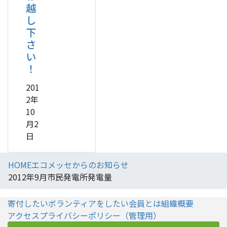
越
し
下
さ
い
！
201
2年
10
月2
日
HOME
エコメッセからのお知らせ
2012年9月市民発電所発電量
寄付したい
ボランティアをしたい
会員とは
組織概要
アクセス
プライバシーポリシー
（管理用）