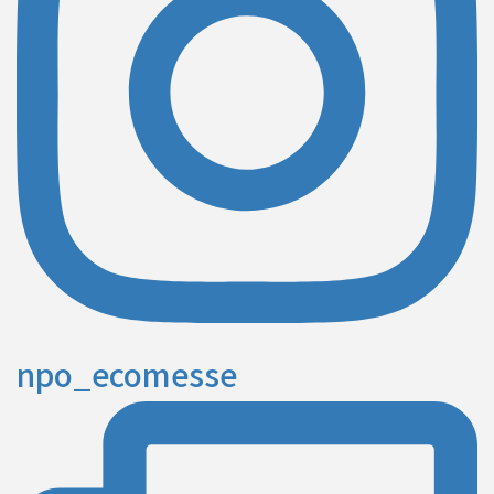
npo_ecomesse