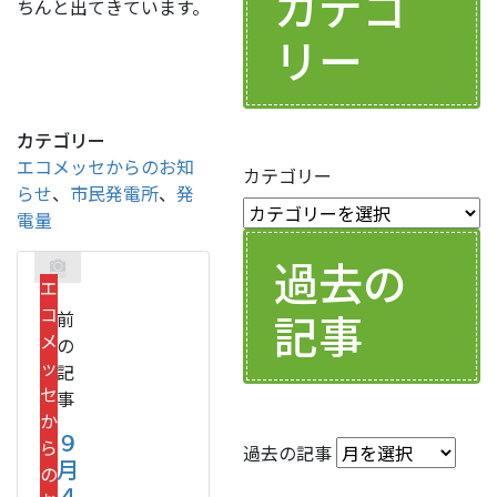
カテゴ
ちんと出てきています。
リー
カテゴリー
エコメッセからのお知
カテゴリー
らせ
、
市民発電所
、
発
電量
過去の
エ
コ
記事
前
メ
の
ッ
記
セ
事
か
９
ら
過去の記事
月
の
４