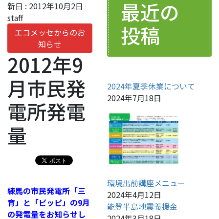
最近の
新日 :
2012年10月2日
staff
投稿
エコメッセからのお
知らせ
2012年9
月市民発
2024年夏季休業について
2024年7月18日
電所発電
量
環境出前講座メニュー
練馬の市民発電所「三
2024年4月12日
育」と「ピッピ」の9月
能登半島地震義援金
の発電量をお知らせし
2024年3月18日