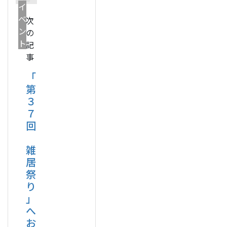
イ
ベ
次
ン
の
ト
記
事
「
第
３
７
回
雑
居
祭
り
」
へ
お