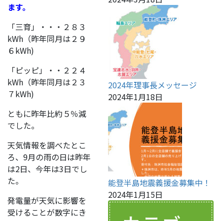
ます。
「三育」・・・２８３
kWh（昨年同月は２９
６kWh)
「ピッピ」・・２２４
kWh（昨年同月は２３
2024年理事長メッセージ
７kWh)
2024年1月18日
ともに昨年比約５％減
でした。
天気情報を調べたとこ
ろ、9月の雨の日は昨年
は2日、今年は3日でし
た。
能登半島地震義援金募集中！
2024年1月15日
発電量が天気に影響を
受けることが数字にき