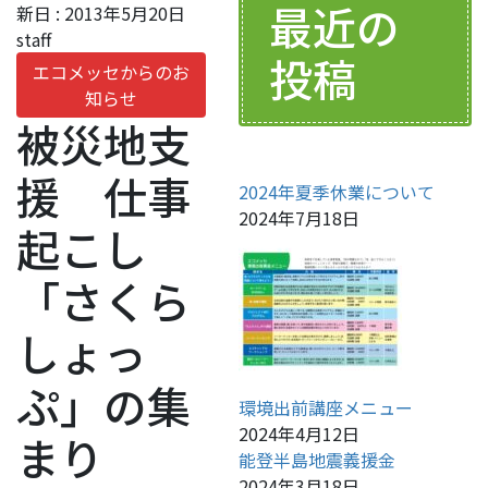
最近の
新日 :
2013年5月20日
staff
投稿
エコメッセからのお
知らせ
被災地支
援 仕事
2024年夏季休業について
2024年7月18日
起こし
「さくら
しょっ
ぷ」の集
環境出前講座メニュー
2024年4月12日
まり
能登半島地震義援金
2024年3月18日