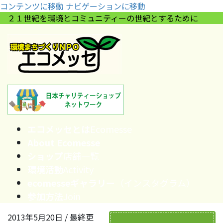
コンテンツに移動
ナビゲーションに移動
２１世紀を環境とコミュニティーの世紀とするために
エコメッセとは
Ecomesse
About Ecomesse
ショップ
店舗一覧
環境活動
Activity
ecomesseギャラリー
（インスタグラム）
参加方法
Join
2013年5月20日
/ 最終更