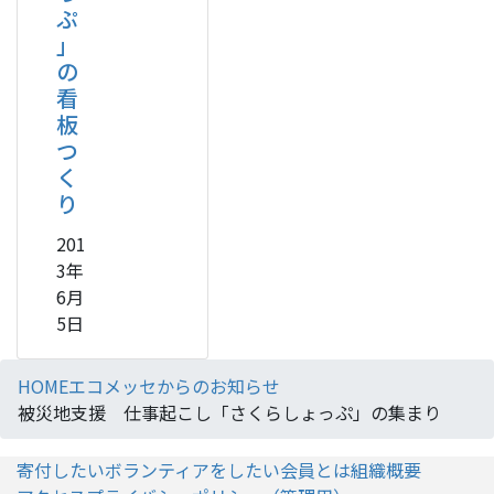
ぷ
」
の
看
板
つ
く
り
201
3年
6月
5日
HOME
エコメッセからのお知らせ
被災地支援 仕事起こし「さくらしょっぷ」の集まり
寄付したい
ボランティアをしたい
会員とは
組織概要