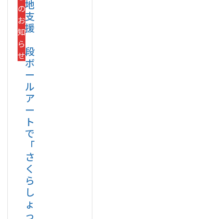
地
の
支
お
援
知
ら
段
せ
ボ
ー
ル
ア
ー
ト
で
「
さ
く
ら
し
ょ
っ