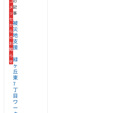
コ
の
メ
記
ッ
事
セ
被
か
災
ら
地
の
支
お
援
知
ら
緑
せ
ヶ
丘
東
7
丁
目
ワ
ー