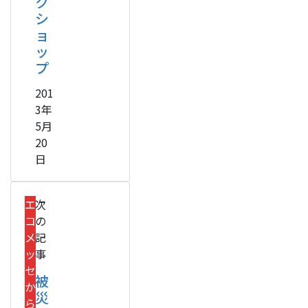
ク
シ
ョ
ッ
プ
201
3年
5月
20
日
エ
次
コ
の
メ
記
ッ
事
セ
被
か
災
ら