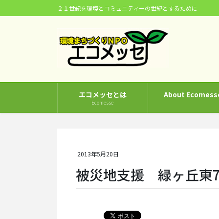
コ
ナ
２１世紀を環境とコミュニティーの世紀とするために
ン
ビ
テ
ゲ
ン
ー
ツ
シ
に
ョ
移
ン
動
に
エコメッセとは
About Ecomess
移
Ecomesse
動
2013年5月20日
被災地支援 緑ヶ丘東