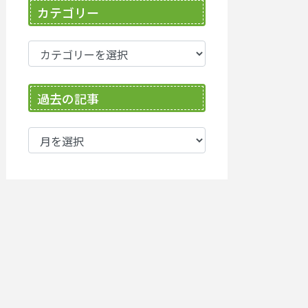
カテゴリー
カ
テ
ゴ
過去の記事
リ
ー
過
去
の
記
事