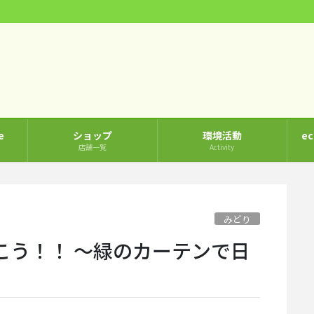
e
ショップ
環境活動
e
店舗一覧
Activity
みどり
こう！！ ～緑のカーテンで日