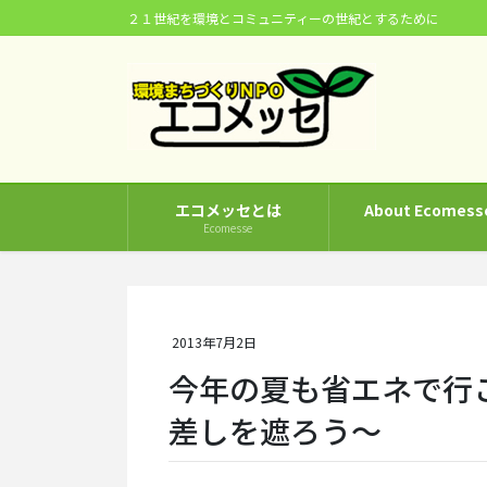
コ
ナ
２１世紀を環境とコミュニティーの世紀とするために
ン
ビ
テ
ゲ
ン
ー
ツ
シ
に
ョ
移
ン
動
に
エコメッセとは
About Ecomess
移
Ecomesse
動
2013年7月2日
今年の夏も省エネで行
差しを遮ろう～