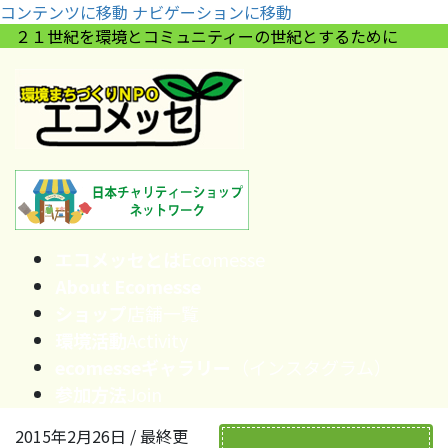
コンテンツに移動
ナビゲーションに移動
２１世紀を環境とコミュニティーの世紀とするために
エコメッセとは
Ecomesse
About Ecomesse
ショップ
店舗一覧
環境活動
Activity
ecomesseギャラリー
（インスタグラム）
参加方法
Join
2015年2月26日
/ 最終更