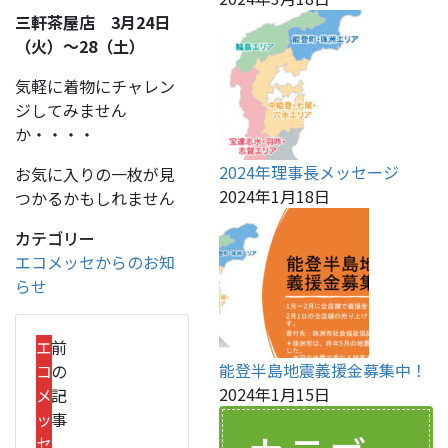
三軒茶屋店 3月24日
（火）～28（土）
気軽に着物にチャレン
ジしてみません
か・・・・
2024年理事長メッセージ
お気に入りの一枚が見
2024年1月18日
つかるかもしれません
カテゴリー
エコメッセからのお知
らせ
エ
前
能登半島地震義援金募集中！
コ
の
2024年1月15日
メ
記
ッ
事
セ