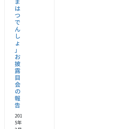
ま
は
つ
で
ん
し
ょ
」
お
披
露
目
会
の
報
告
201
5年