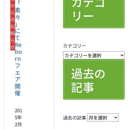
カテゴ
「
か
素
リー
ら
々
の
」
お
に
知
て
ら
Re
カテゴリー
せ
bo
rn
フ
過去の
ェ
ア
記事
開
催
201
5年
過去の記事
2月