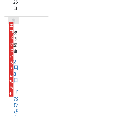
26
日
エ
コ
次
メ
の
ッ
記
セ
事
か
2
ら
月
の
8
お
日
知
ら
「
せ
お
ひ
さ