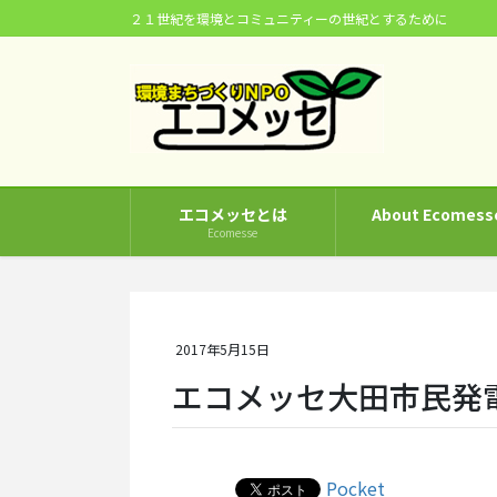
コ
ナ
２１世紀を環境とコミュニティーの世紀とするために
ン
ビ
テ
ゲ
ン
ー
ツ
シ
に
ョ
移
ン
動
に
エコメッセとは
About Ecomess
移
Ecomesse
動
2017年5月15日
エコメッセ大田市民発電
Pocket