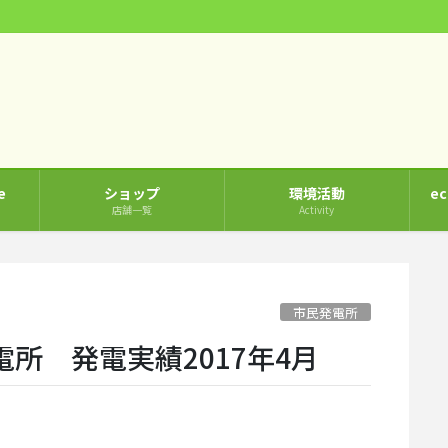
e
ショップ
環境活動
e
店舗一覧
Activity
市民発電所
所 発電実績2017年4月