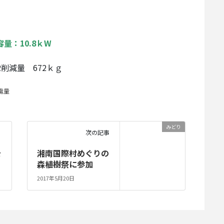
量：10.8ｋW
2削減量 672ｋｇ
電量
みどり
次の記事
を
湘南国際村めぐりの
森植樹祭に参加
2017年5月20日