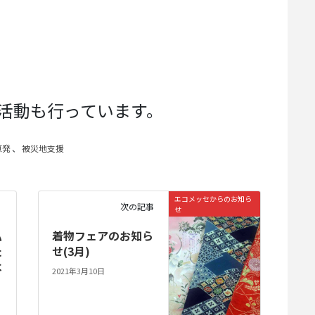
活動も行っています。
原発
、
被災地支援
エコメッセからのお知ら
次の記事
せ
私
着物フェアのお知ら
た
せ(3月)
は
2021年3月10日