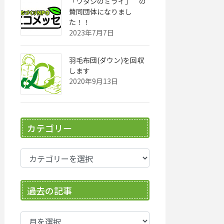
「ワタシのミライ」 の
賛同団体になりまし
た！！
2023年7月7日
羽毛布団(ダウン)を回収
します
2020年9月13日
カテゴリー
カ
テ
ゴ
過去の記事
リ
ー
過