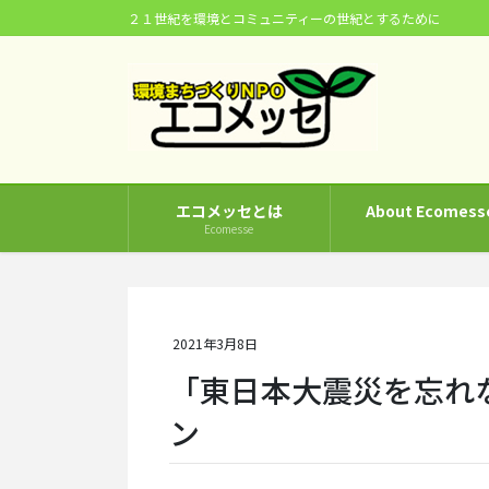
コ
ナ
２１世紀を環境とコミュニティーの世紀とするために
ン
ビ
テ
ゲ
ン
ー
ツ
シ
に
ョ
移
ン
動
に
エコメッセとは
About Ecomess
移
Ecomesse
動
2021年3月8日
「東日本大震災を忘れ
ン