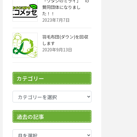
「ワタシのミライ」 の
賛同団体になりまし
た！！
2023年7月7日
羽毛布団(ダウン)を回収
します
2020年9月13日
カテゴリー
カ
テ
ゴ
過去の記事
リ
ー
過