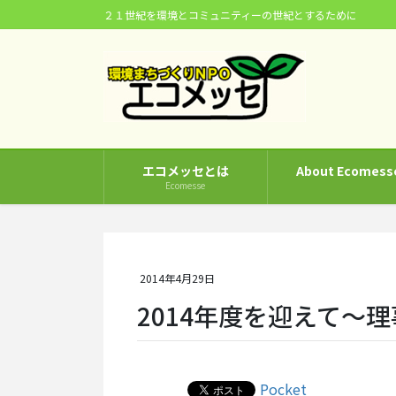
コ
ナ
２１世紀を環境とコミュニティーの世紀とするために
ン
ビ
テ
ゲ
ン
ー
ツ
シ
に
ョ
移
ン
動
に
エコメッセとは
About Ecomess
移
Ecomesse
動
2014年4月29日
2014年度を迎えて～
Pocket