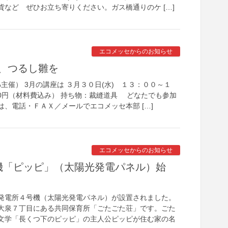
貨など ぜひお立ち寄りください。ガス橋通りのケ […]
エコメッセからのお知らせ
、つるし雛を
ｰﾑ主催） 3月の講座は ３月３０日(水) １３：００～１
00円（材料費込み） 持ち物：裁縫道具 どなたでも参加
、電話・ＦＡＸ／メールでエコメッセ本部 […]
エコメッセからのお知らせ
機「ピッピ」（太陽光発電パネル）始
発電所４号機（太陽光発電パネル）が設置されました。
大泉７丁目にある共同保育所「ごたごた荘」です。ごた
文学「長くつ下のピッピ」の主人公ピッピが住む家の名