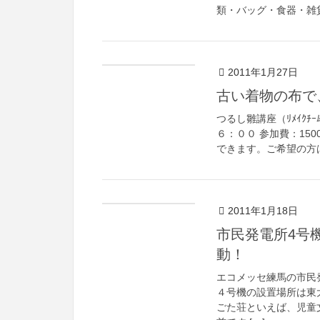
類・バッグ・食器・雑
2011年1月27日
古い着物の布で
つるし雛講座（ﾘﾒｲｸﾁ
６：００ 参加費：15
できます。ご希望の方は
2011年1月18日
市民発電所4号
動！
エコメッセ練馬の市民
４号機の設置場所は東
ごた荘といえば、児童