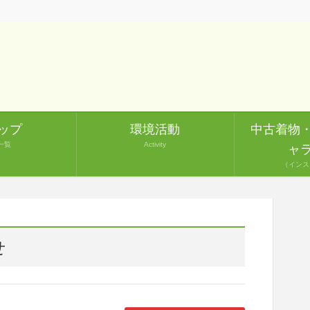
ップ
環境活動
中古着物
一覧
Activity
ャ
（インス
せ