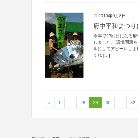
2010年9月8日
府中平和まつり
今年で23回目になる
しました。 環境問題
ルにしてアピールしま
くれ […]
«
1
…
28
29
30
…
32