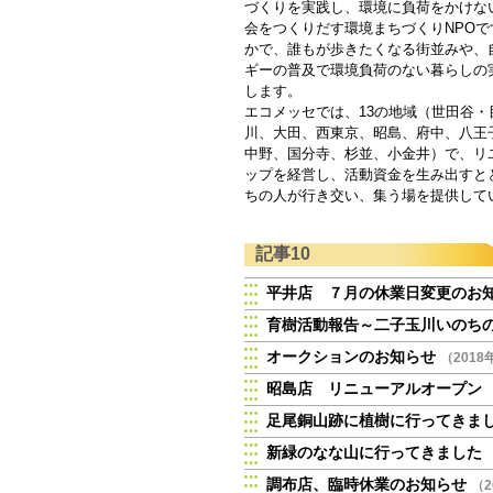
づくりを実践し、環境に負荷をかけな
会をつくりだす環境まちづくりNPOで
かで、誰もが歩きたくなる街並みや、
ギーの普及で環境負荷のない暮らしの
します。
エコメッセでは、13の地域（世田谷・
川、大田、西東京、昭島、府中、八王
中野、国分寺、杉並、小金井）で、リ
ップを経営し、活動資金を生み出すと
ちの人が行き交い、集う場を提供して
記事10
平井店 ７月の休業日変更のお
育樹活動報告～二子玉川いのち
オークションのお知らせ
（2018
昭島店 リニューアルオープン 6
足尾銅山跡に植樹に行ってきま
新緑のなな山に行ってきました
調布店、臨時休業のお知らせ
（2