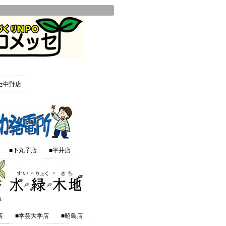
セ中野店
■下丸子店
■平井店
店
■学芸大学店
■昭島店