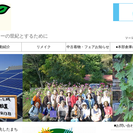
ィーの世紀とするために
動紹介
リメイク
中古着物・フェアお知らせ
●本部倉庫
1
2
3
4
■お問い合
先したまち