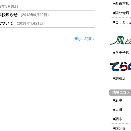
■西東京店
18年5月8日）
■国分寺店
のお知らせ
（2018年4月29日）
■こうとう
について
（2018年4月21日）
新しい記事 »
■八王子店
■調布店
地域エコメ
■府中
■大田
■調布
■国分寺