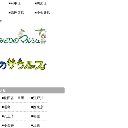
■府中店
■駒沢店
■高円寺店
■小金井店
店
ッセ
■世田谷・目黒
■江戸川
■昭島
■西東京
■八王子
■杉並
■小金井
■江東