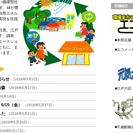
い循環型社
店舗紹介
す。緑が豊
自然エネル
実現を目指
目黒、江戸
子、調布、
■本部店舗
ユースショ
ともに、ま
■エコメッ
います。
知らせ
（2018年7月2日）
の森
（2018年6月17日）
■江戸川店
年6月14日）
/15（金）
（2018年5月27日）
した
（2018年5月21日）
（2018年5月20日）
■千歳船橋
018年5月17日）