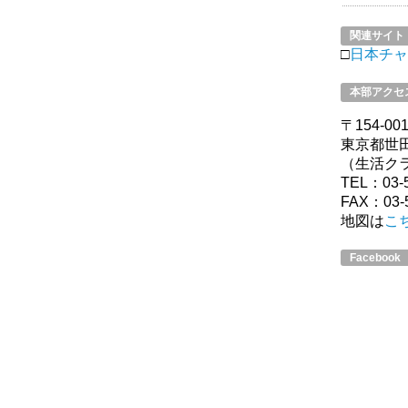
関連サイト
□
日本チャ
本部アクセ
〒154-00
東京都世田
（生活ク
TEL：03-5
FAX：03-5
地図は
こ
Facebook