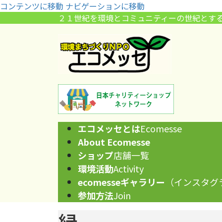
コンテンツに移動
ナビゲーションに移動
２１世紀を環境とコミュニティーの世紀とす
エコメッセとは
Ecomesse
About Ecomesse
ショップ
店舗一覧
環境活動
Activity
ecomesseギャラリー
（インスタグ
参加方法
Join