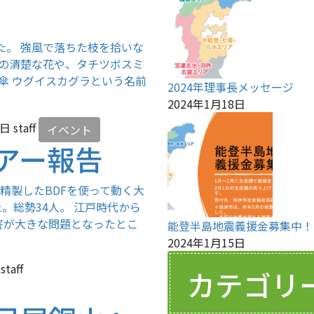
た。 強風で落ちた枝を拾いな
ンの清楚な花や、タチツボスミ
傘 ウグイスカグラという名前
2024年理事長メッセージ
2024年1月18日
3日
staff
イベント
アー報告
精製したBDFを使って動く大
。総勢34人。 江戸時代から
害が大きな問題となったとこ
能登半島地震義援金募集中！
2024年1月15日
staff
カテゴリ