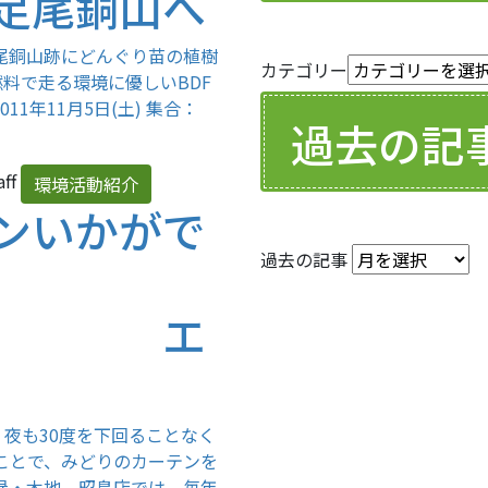
足尾銅山へ
尾銅山跡にどんぐり苗の植樹
カテゴリー
料で走る環境に優しいBDF
1月5日(土) 集合：
過去の記
aff
環境活動紹介
ンいかがで
過去の記事
 エ
夜も30度を下回ることなく
ことで、みどりのカーテンを
緑・木地 昭島店では、毎年