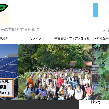
ィーの世紀とするために
動紹介
リメイク
中古着物・フェアお知らせ
●本部倉庫
1
2
3
4
検索: