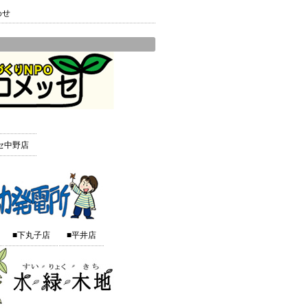
わせ
セ中野店
■下丸子店
■平井店