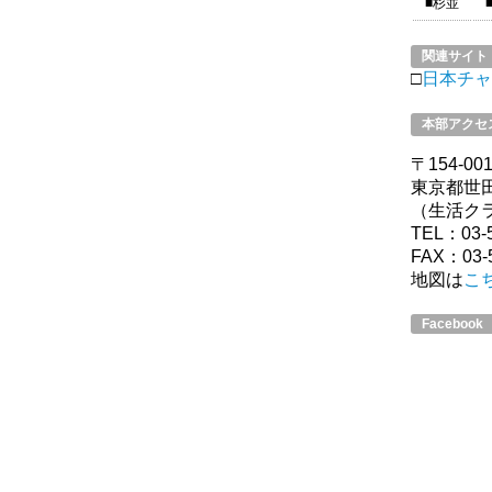
■杉並
関連サイト
□
日本チャ
本部アクセ
〒154-00
東京都世田
（生活ク
TEL：03-5
FAX：03-5
地図は
こ
Facebook