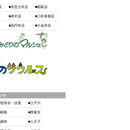
店
■学芸大学店
■昭島店
■府中店
■三軒茶屋店
■高円寺店
■小金井店
ッセ
■世田谷・目黒
■江戸川
■昭島
■西東京
■調布
■八王子