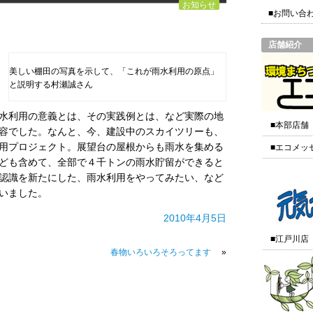
お知らせ
■お問い合
店舗紹介
美しい棚田の写真を示して、「これが雨水利用の原点」
と説明する村瀬誠さん
水利用の意義とは、その実践例とは、など実際の地
■本部店舗
容でした。なんと、今、建設中のスカイツリーも、
用プロジェクト。展望台の屋根からも雨水を集める
■エコメッ
ども含めて、全部で４千トンの雨水貯留ができると
認識を新たにした、雨水利用をやってみたい、など
いました。
2010年4月5日
■江戸川店
春物いろいろそろってます
»