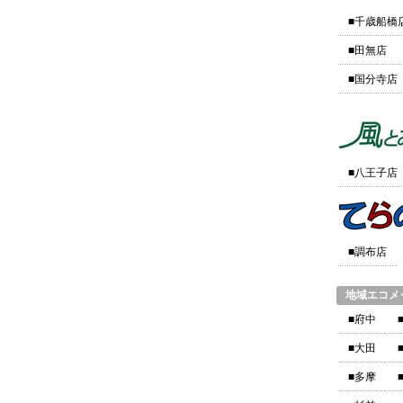
■千歳船橋
■田無店
■国分寺店
■八王子店
■調布店
地域エコメ
■府中
■大田
■多摩