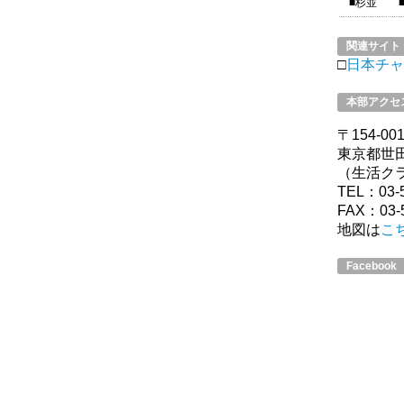
■杉並
関連サイト
□
日本チャ
本部アクセ
〒154-00
東京都世田
（生活ク
TEL：03-5
FAX：03-5
地図は
こ
Facebook