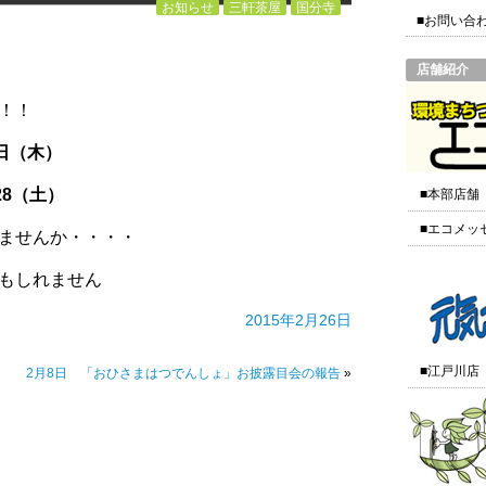
お知らせ
三軒茶屋
国分寺
■お問い合
店舗紹介
！！
日（木）
28（土）
■本部店舗
■エコメッ
ませんか・・・・
もしれません
2015年2月26日
■江戸川店
2月8日 「おひさまはつでんしょ」お披露目会の報告
»