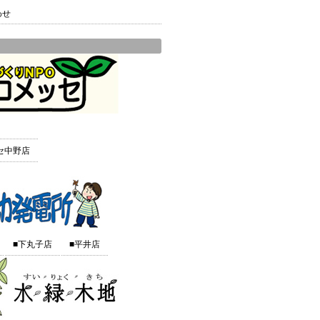
わせ
セ中野店
■下丸子店
■平井店