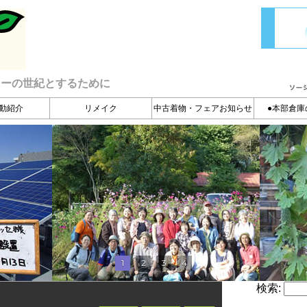
ィーの世紀とするために
動紹介
リメイク
中古着物・フェアお知らせ
●本部倉庫
1
2
3
4
検索: