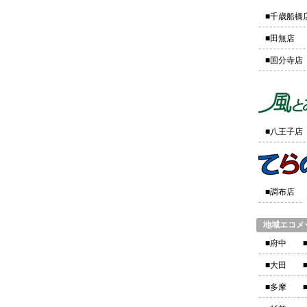
■千歳船橋
■田無店
■国分寺店
■八王子店
■調布店
地域エコメ
■府中
■大田
■多摩