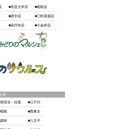
店
■学芸大学店
■昭島店
■府中店
■三軒茶屋店
■高円寺店
■小金井店
ッセ
■世田谷・目黒
■江戸川
■昭島
■西東京
■調布
■八王子