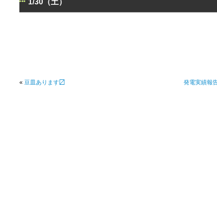
1/30（土）
«
豆皿あります〼
発電実績報告