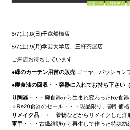
お知らせ
三軒茶屋店
5/7(土).8(日)千歳船橋店
5/7(土).9(月)学芸大学店、三軒茶屋店
ご来店お待ちしています
●緑のカーテン用苗の販売
ゴーヤ、パッション
●廃食油の回収・・容器に入れてお持ち下さい
り陶器
・・・廃食器から生まれ変わったRe食器
☆Re20食器のセール・・・現品限り、割引価
リメイク品
・・・着物などからリメイクした洋
軍手
・・・古繊維類から再生して作った特殊紡