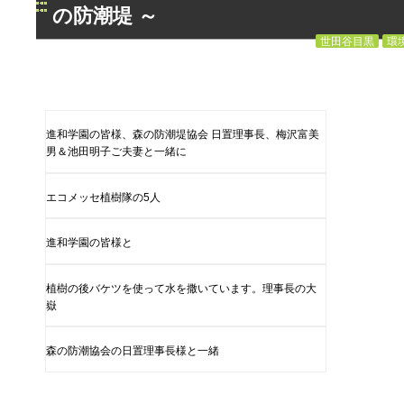
の防潮堤 ～
世田谷目黒
環
進和学園の皆様、森の防潮堤協会 日置理事長、梅沢富美
男＆池田明子ご夫妻と一緒に
エコメッセ植樹隊の5人
進和学園の皆様と
植樹の後バケツを使って水を撒いています。理事長の大
嶽
森の防潮協会の日置理事長様と一緒