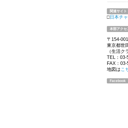
関連サイト
□
日本チャ
本部アクセ
〒154-00
東京都世田
（生活ク
TEL：03-5
FAX：03-5
地図は
こ
Facebook