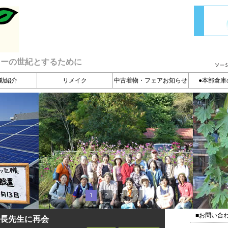
ィーの世紀とするために
動紹介
リメイク
中古着物・フェアお知らせ
●本部倉庫
1
2
3
4
■お問い合
長先生に再会