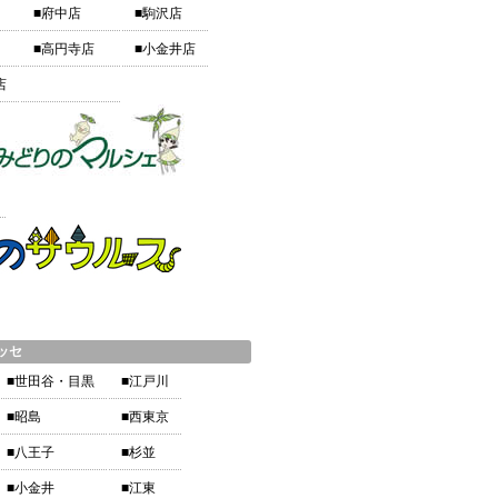
■府中店
■駒沢店
■高円寺店
■小金井店
店
ッセ
■世田谷・目黒
■江戸川
■昭島
■西東京
■八王子
■杉並
■小金井
■江東