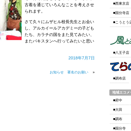
■西東京店
古着を通じていろんなことを考えさせ
られます。
■国分寺店
さて久々にムザヒル校長先生とお会い
■こうとう
し、アルカイールアカデミーの子ども
たち、カラチの国をまた見てみたい、
またパキスタンへ行ってみたいと思い
■八王子店
2018年7月7日
お知らせ 署名のお願い
»
■調布店
地域エコメ
■府中
■大田
■調布
■国分寺