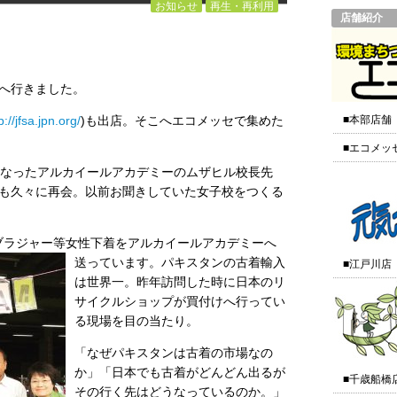
お知らせ
再生・再利用
店舗紹介
へ行きました。
p://jfsa.jpn.org/
)も出店。そこへエコメッセで集めた
■本部店舗
。
■エコメッ
になったアルカイールアカデミーのムザヒル校長先
も久々に再会。以前お聞きしていた女子校をつくる
のブラジャー等女性下着をアルカイールアカデミーへ
送っています。パキスタンの古着輸入
■江戸川店
は世界一。昨年訪問した時に日本のリ
サイクルショップが買付けへ行ってい
る現場を目の当たり。
「なぜパキスタンは古着の市場なの
か」「日本でも古着がどんどん出るが
■千歳船橋
その行く先はどうなっているのか。」