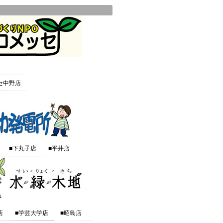
セ中野店
■下丸子店
■平井店
店
■学芸大学店
■昭島店