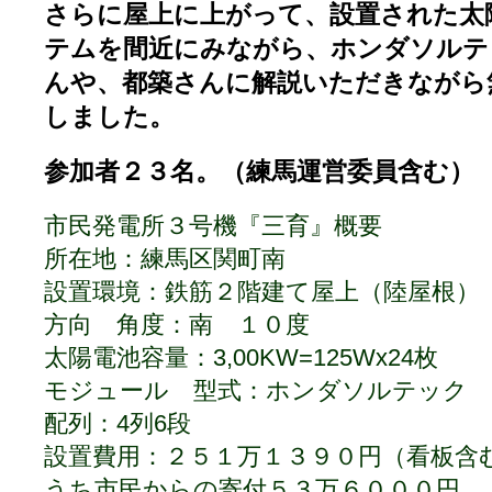
さらに屋上に上がって、設置された太
テムを間近にみながら、ホンダソルテ
んや、都築さんに解説いただきながら
しました。
参加者２３名。（練馬運営委員含む）
市民発電所３号機『三育』概要
所在地：練馬区関町南
設置環境：鉄筋２階建て屋上（陸屋根）
方向 角度：南 １０度
太陽電池容量：3,00KW=125Wx24枚
モジュール 型式：ホンダソルテック HEM
配列：4列6段
設置費用：２５１万１３９０円（看板含
うち市民からの寄付５３万６０００円