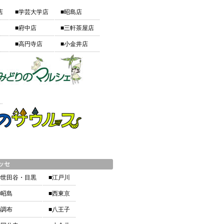
店
■学芸大学店
■昭島店
■府中店
■三軒茶屋店
■高円寺店
■小金井店
ッセ
■世田谷・目黒
■江戸川
■昭島
■西東京
■調布
■八王子