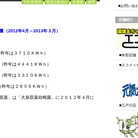
市民発電所
環境活動紹介
発電量
練馬
■お問い合
店舗紹介
2012年4月～2013年３月）
（昨年は３７１０ＫＷｈ）
■本部店舗
（昨年は４４４１ＫＷｈ）
■エコメッ
（昨年は３３１０ＫＷｈ）
（昨年は２６５６ＫＷｈ）
双葉」は「大泉双葉幼稚園」に２０１２年４月に
■江戸川店