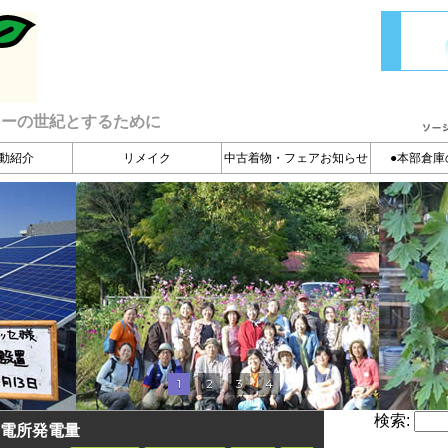
ィーの世紀とするために
動紹介
リメイク
中古着物・フェアお知らせ
●本部倉庫
1
2
3
4
検索:
電所発電量