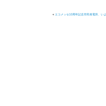
«
エコメッセ10周年記念市民発電所、い