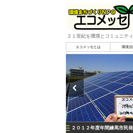
２１世紀を環境とコミュニテ
エコメッセとは
環境活
２０１２年度年間練馬市民発