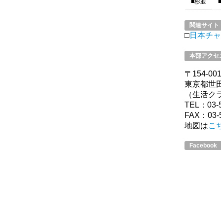
■杉並
関連サイト
□
日本チャ
本部アクセ
〒154-00
東京都世田
（生活ク
TEL：03-5
FAX：03-5
地図は
こ
Facebook