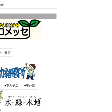
わせ
セ中野店
■下丸子店
■平井店