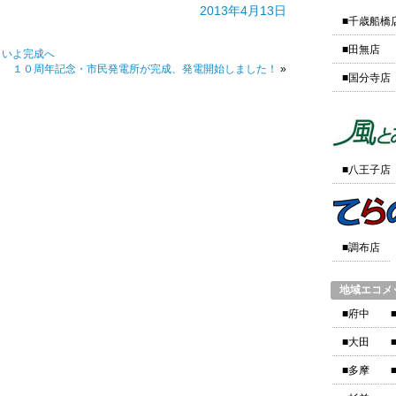
2013年4月13日
■千歳船橋
■田無店
よいよ完成へ
１０周年記念・市民発電所が完成、発電開始しました！
»
■国分寺店
■八王子店
■調布店
地域エコメ
■府中
■大田
■多摩