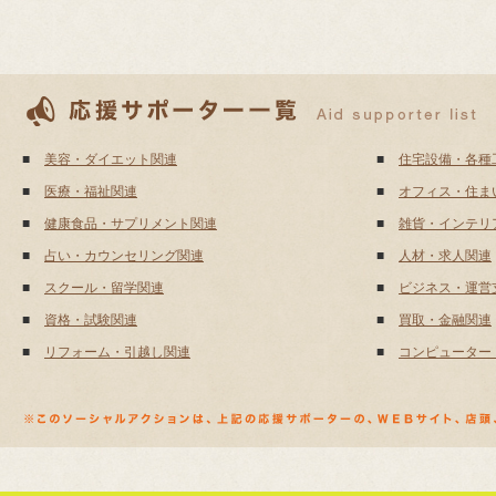
■
美容・ダイエット関連
■
住宅設備・各種
■
医療・福祉関連
■
オフィス・住ま
■
健康食品・サプリメント関連
■
雑貨・インテリ
■
占い・カウンセリング関連
■
人材・求人関連
■
スクール・留学関連
■
ビジネス・運営
■
資格・試験関連
■
買取・金融関連
■
リフォーム・引越し関連
■
コンピューター