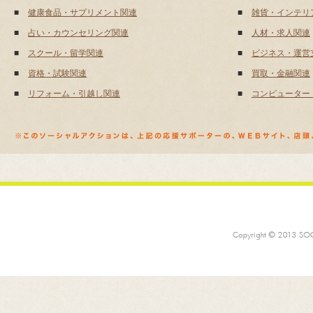
■
健康食品・サプリメント関連
■
雑貨・インテリ
■
占い・カウンセリング関連
■
人材・求人関連
■
スクール・留学関連
■
ビジネス・運営
■
資格・試験関連
■
買取・金融関連
■
リフォーム・引越し関連
■
コンピューター