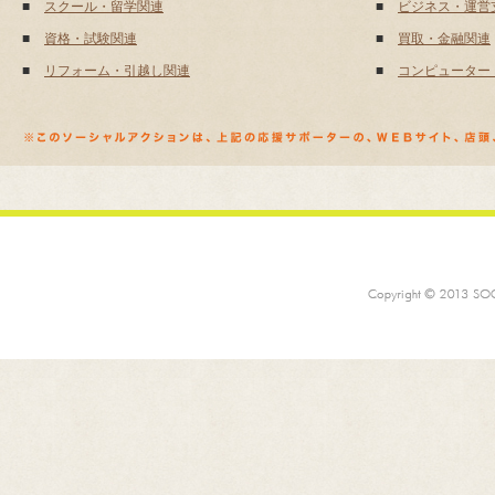
■
スクール・留学関連
■
ビジネス・運営
■
資格・試験関連
■
買取・金融関連
■
リフォーム・引越し関連
■
コンピューター