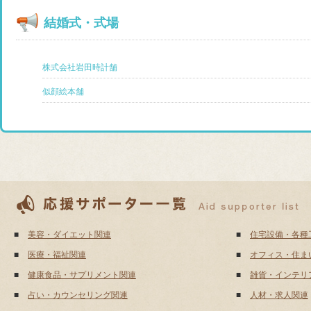
結婚式・式場
株式会社岩田時計舗
似顔絵本舗
■
美容・ダイエット関連
■
住宅設備・各種
■
医療・福祉関連
■
オフィス・住ま
■
健康食品・サプリメント関連
■
雑貨・インテリ
■
占い・カウンセリング関連
■
人材・求人関連