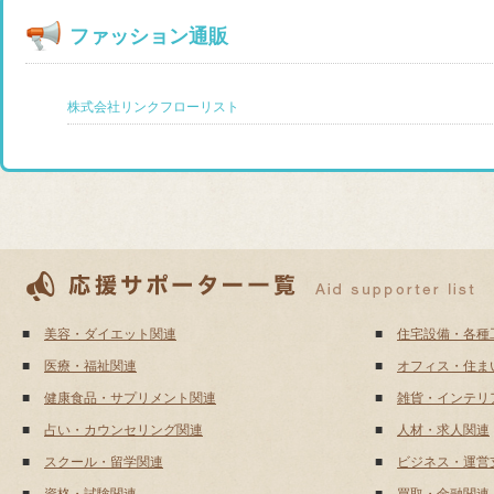
ファッション通販
株式会社リンクフローリスト
■
美容・ダイエット関連
■
住宅設備・各種
■
医療・福祉関連
■
オフィス・住ま
■
健康食品・サプリメント関連
■
雑貨・インテリ
■
占い・カウンセリング関連
■
人材・求人関連
■
スクール・留学関連
■
ビジネス・運営