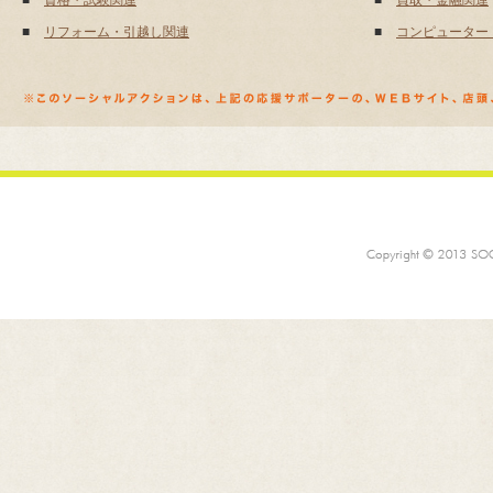
■
資格・試験関連
■
買取・金融関連
■
リフォーム・引越し関連
■
コンピューター