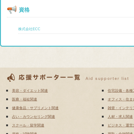
資格
株式会社ECC
■
美容・ダイエット関連
■
住宅設備・各種
■
医療・福祉関連
■
オフィス・住ま
■
健康食品・サプリメント関連
■
雑貨・インテリ
■
占い・カウンセリング関連
■
人材・求人関連
■
スクール・留学関連
■
ビジネス・運営