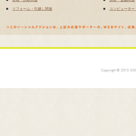
■
資格・試験関連
■
買取・金融関連
■
リフォーム・引越し関連
■
コンピューター