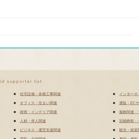
■
住宅設備・各種工事関連
■
インターネ
■
オフィス・住まい関連
■
通販・EC
■
雑貨・インテリア関連
■
服飾関連・
■
人材・求人関連
■
冠婚葬祭・
■
ビジネス・運営支援関連
■
観光・娯楽