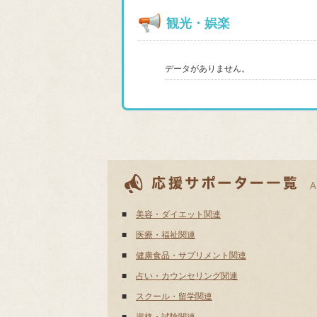
観光・娯楽
データがありません。
■
美容・ダイエット関連
■
医療・福祉関連
■
健康食品・サプリメント関連
■
占い・カウンセリング関連
■
スクール・留学関連