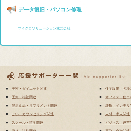
データ復旧・パソコン修理
マイクロソリューション株式会社
■
美容・ダイエット関連
■
住宅設備・各種
■
医療・福祉関連
■
オフィス・住ま
■
健康食品・サプリメント関連
■
雑貨・インテリ
■
占い・カウンセリング関連
■
人材・求人関連
■
スクール・留学関連
■
ビジネス・運営