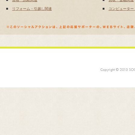
■
資格・試験関連
■
買取・金融関連
■
リフォーム・引越し関連
■
コンピューター