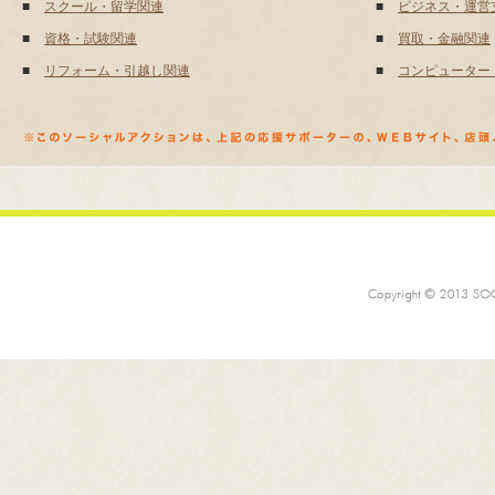
■
スクール・留学関連
■
ビジネス・運営
■
資格・試験関連
■
買取・金融関連
■
リフォーム・引越し関連
■
コンピューター