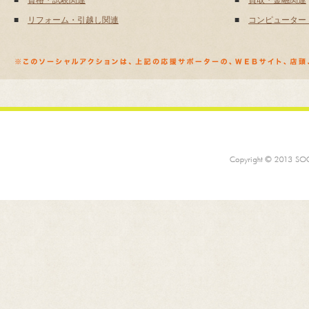
■
資格・試験関連
■
買取・金融関連
■
リフォーム・引越し関連
■
コンピューター