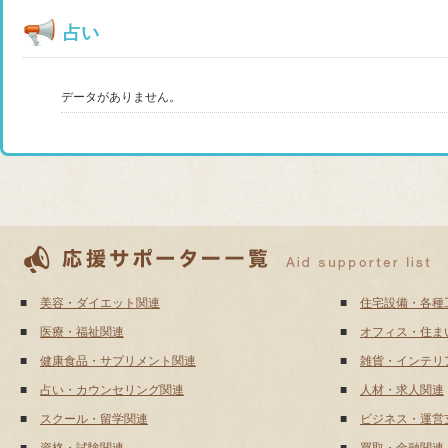
占い
データがありません。
■
美容・ダイエット関連
■
住宅設備・各種
■
医療・福祉関連
■
オフィス・住ま
■
健康食品・サプリメント関連
■
雑貨・インテリ
■
占い・カウンセリング関連
■
人材・求人関連
■
スクール・留学関連
■
ビジネス・運営